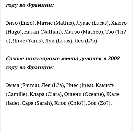
году во Франции:
Энзо (Enzo), Матис (Mathis), Лукас (Lucas), Хьюго
(Hugo), Натан (Nathan), Матэо (Matheo), Тэо (Th?
o), Янис (Yanis), Луи (Louis), Лео (L?o).
Самые популярные имена девочек в 2008
году во Франции:
Эмма (Emma), Лея (L?a), Инес (Ines), Камиль
(Camille), Клара (Clara), Ошени (Oceane), Жаде
(Jade), Сара (Sarah), Хлоя (Chlo?), Зоя (Zo?).