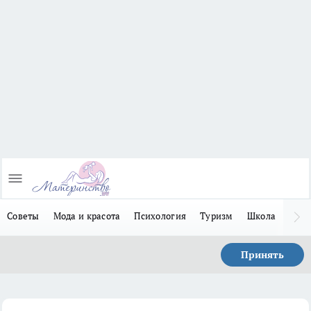
Советы
Мода и красота
Психология
Туризм
Школа
Льго
Принять