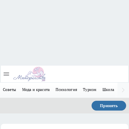
Советы
Мода и красота
Психология
Туризм
Школа
Льго
Принять