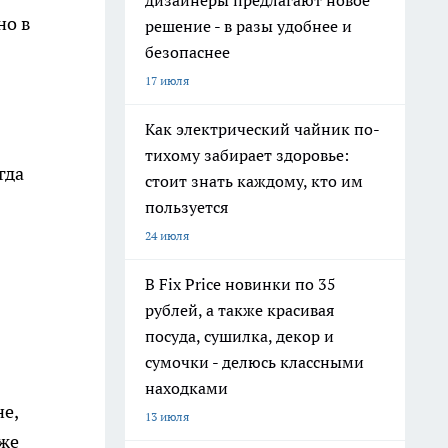
дизайнеры предлагают новое
но в
решение - в разы удобнее и
безопаснее
17 июля
Как электрический чайник по-
тихому забирает здоровье:
гда
стоит знать каждому, кто им
пользуется
24 июля
В Fix Price новинки по 35
рублей, а также красивая
посуда, сушилка, декор и
сумочки - делюсь классными
находками
е,
13 июля
кже