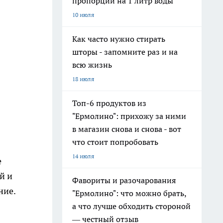
пропорции на 1 литр воды
10 июля
Как часто нужно стирать
шторы - запомните раз и на
всю жизнь
18 июля
Топ-6 продуктов из
"Ермолино": прихожу за ними
в магазин снова и снова - вот
что стоит попробовать
14 июля
е
й и
Фавориты и разочарования
ние.
"Ермолино": что можно брать,
а что лучше обходить стороной
— честный отзыв