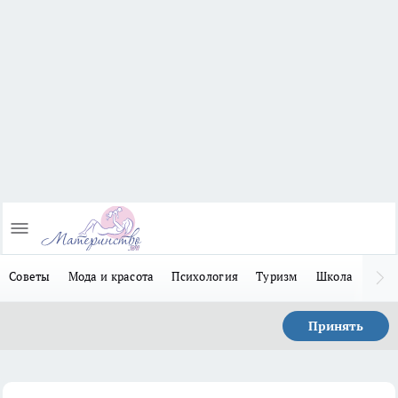
Советы
Мода и красота
Психология
Туризм
Школа
Льго
Принять