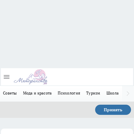
Советы
Мода и красота
Психология
Туризм
Школа
Льго
Принять