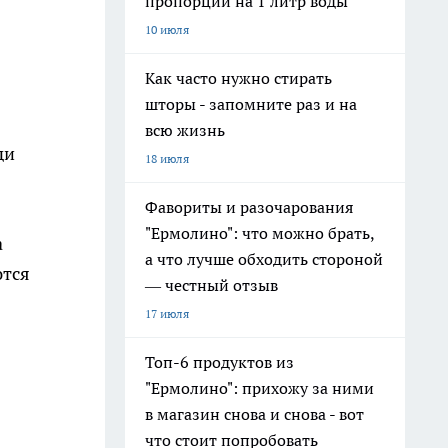
пропорции на 1 литр воды
10 июля
Как часто нужно стирать
шторы - запомните раз и на
всю жизнь
ди
18 июля
Фавориты и разочарования
"Ермолино": что можно брать,
а
а что лучше обходить стороной
ются
— честный отзыв
17 июля
Топ-6 продуктов из
"Ермолино": прихожу за ними
в магазин снова и снова - вот
что стоит попробовать