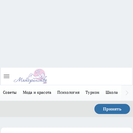
Советы
Мода и красота
Психология
Туризм
Школа
Льго
Принять