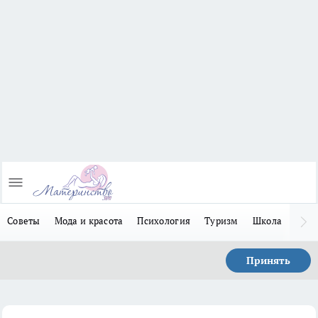
Советы
Мода и красота
Психология
Туризм
Школа
Льго
Принять