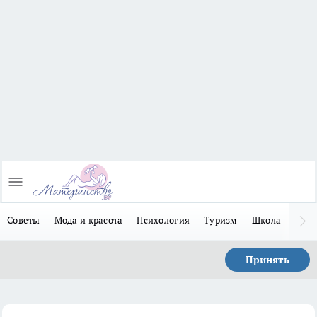
Советы
Мода и красота
Психология
Туризм
Школа
Льго
Принять