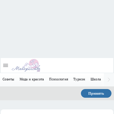
Советы
Мода и красота
Психология
Туризм
Школа
Льго
Принять