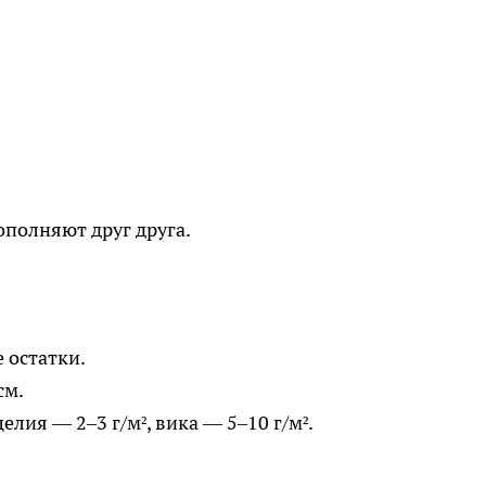
ополняют друг друга.
 остатки.
см.
елия — 2–3 г/м², вика — 5–10 г/м².