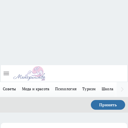
Советы
Мода и красота
Психология
Туризм
Школа
Льго
Принять