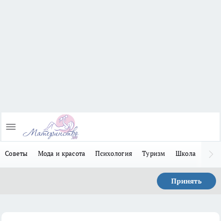
Советы
Мода и красота
Психология
Туризм
Школа
Льго
Принять