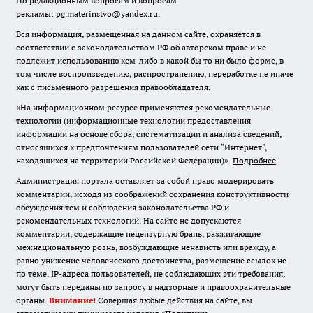
По редакционным вопросам и вопросам
рекламы: pg.materinstvo@yandex.ru.
Вся информация, размещенная на данном сайте, охраняется в
соответствии с законодательством РФ об авторском праве и не
подлежит использованию кем-либо в какой бы то ни было форме, в
том числе воспроизведению, распространению, переработке не иначе
как с письменного разрешения правообладателя.
«На информационном ресурсе применяются рекомендательные
технологии (информационные технологии предоставления
информации на основе сбора, систематизации и анализа сведений,
относящихся к предпочтениям пользователей сети "Интернет",
находящихся на территории Российской Федерации)».
Подробнее
Администрация портала оставляет за собой право модерировать
комментарии, исходя из соображений сохранения конструктивности
обсуждения тем и соблюдения законодательства РФ и
рекомендательных технологий. На сайте не допускаются
комментарии, содержащие нецензурную брань, разжигающие
межнациональную рознь, возбуждающие ненависть или вражду, а
равно унижение человеческого достоинства, размещение ссылок не
по теме. IP-адреса пользователей, не соблюдающих эти требования,
могут быть переданы по запросу в надзорные и правоохранительные
органы.
Внимание!
Совершая любые действия на сайте, вы