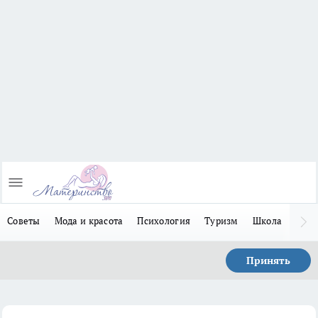
Советы
Мода и красота
Психология
Туризм
Школа
Льго
Принять