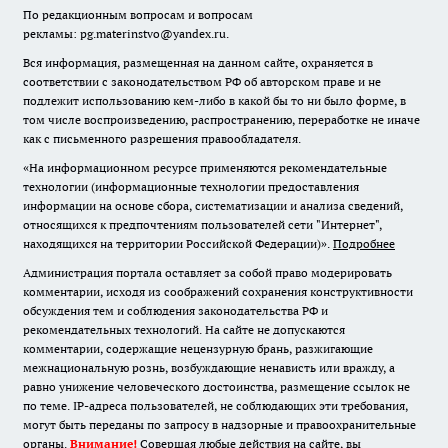
По редакционным вопросам и вопросам
рекламы: pg.materinstvo@yandex.ru.
Вся информация, размещенная на данном сайте, охраняется в
соответствии с законодательством РФ об авторском праве и не
подлежит использованию кем-либо в какой бы то ни было форме, в
том числе воспроизведению, распространению, переработке не иначе
как с письменного разрешения правообладателя.
«На информационном ресурсе применяются рекомендательные
технологии (информационные технологии предоставления
информации на основе сбора, систематизации и анализа сведений,
относящихся к предпочтениям пользователей сети "Интернет",
находящихся на территории Российской Федерации)».
Подробнее
Администрация портала оставляет за собой право модерировать
комментарии, исходя из соображений сохранения конструктивности
обсуждения тем и соблюдения законодательства РФ и
рекомендательных технологий. На сайте не допускаются
комментарии, содержащие нецензурную брань, разжигающие
межнациональную рознь, возбуждающие ненависть или вражду, а
равно унижение человеческого достоинства, размещение ссылок не
по теме. IP-адреса пользователей, не соблюдающих эти требования,
могут быть переданы по запросу в надзорные и правоохранительные
органы.
Внимание!
Совершая любые действия на сайте, вы