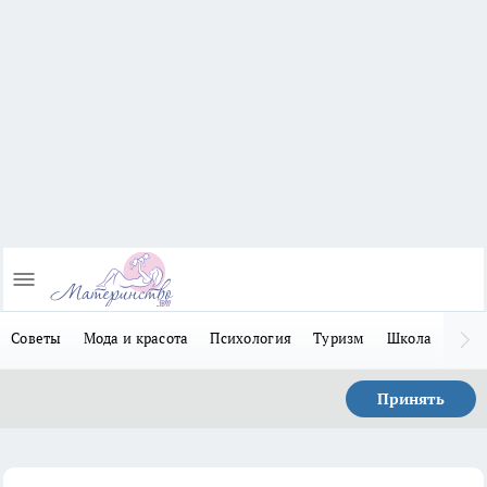
Советы
Мода и красота
Психология
Туризм
Школа
Льго
Принять