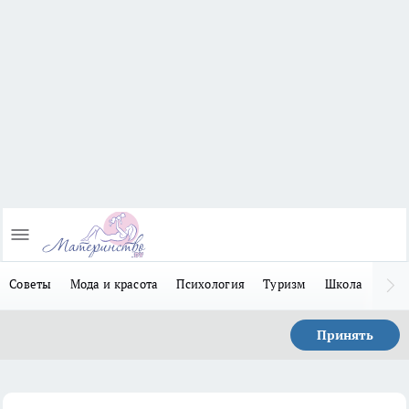
Советы
Мода и красота
Психология
Туризм
Школа
Льго
Принять