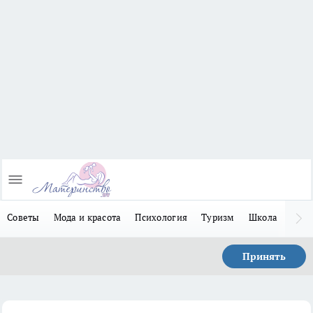
Советы
Мода и красота
Психология
Туризм
Школа
Льго
Принять