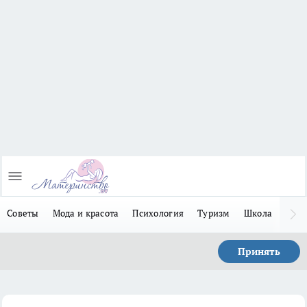
Советы
Мода и красота
Психология
Туризм
Школа
Льго
Принять