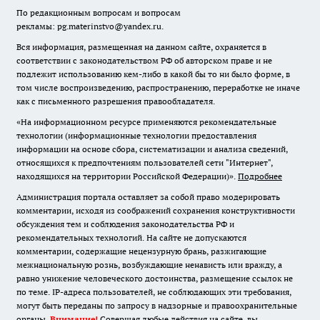
По редакционным вопросам и вопросам
рекламы: pg.materinstvo@yandex.ru.
Вся информация, размещенная на данном сайте, охраняется в
соответствии с законодательством РФ об авторском праве и не
подлежит использованию кем-либо в какой бы то ни было форме, в
том числе воспроизведению, распространению, переработке не иначе
как с письменного разрешения правообладателя.
«На информационном ресурсе применяются рекомендательные
технологии (информационные технологии предоставления
информации на основе сбора, систематизации и анализа сведений,
относящихся к предпочтениям пользователей сети "Интернет",
находящихся на территории Российской Федерации)».
Подробнее
Администрация портала оставляет за собой право модерировать
комментарии, исходя из соображений сохранения конструктивности
обсуждения тем и соблюдения законодательства РФ и
рекомендательных технологий. На сайте не допускаются
комментарии, содержащие нецензурную брань, разжигающие
межнациональную рознь, возбуждающие ненависть или вражду, а
равно унижение человеческого достоинства, размещение ссылок не
по теме. IP-адреса пользователей, не соблюдающих эти требования,
могут быть переданы по запросу в надзорные и правоохранительные
органы.
Внимание!
Совершая любые действия на сайте, вы