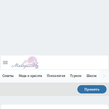
Советы
Мода и красота
Психология
Туризм
Школа
Льго
Принять