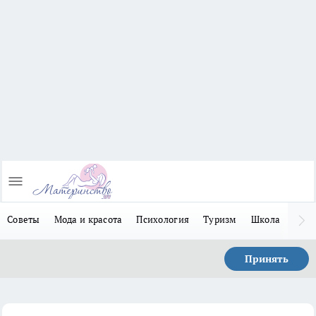
Советы
Мода и красота
Психология
Туризм
Школа
Льго
Принять