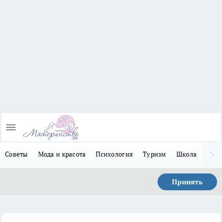
Советы
Мода и красота
Психология
Туризм
Школа
Льго
Принять