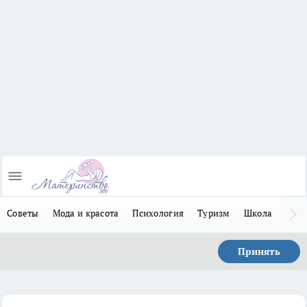
Советы
Мода и красота
Психология
Туризм
Школа
Льго
Принять