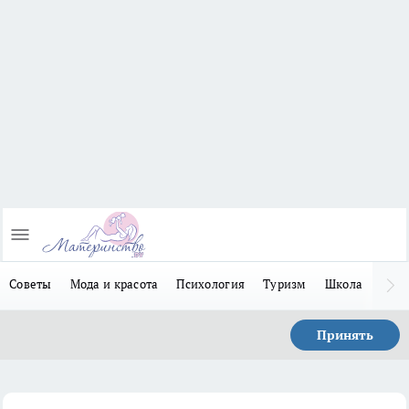
Советы
Мода и красота
Психология
Туризм
Школа
Льго
Принять