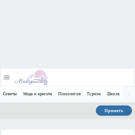
Советы
Мода и красота
Психология
Туризм
Школа
Льго
Принять