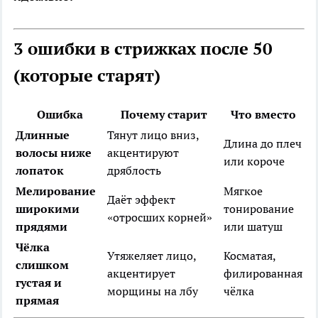
3 ошибки в стрижках после 50
(которые старят)
Ошибка
Почему старит
Что вместо
Длинные
Тянут лицо вниз,
Длина до плеч
волосы ниже
акцентируют
или короче
лопаток
дряблость
Мелирование
Мягкое
Даёт эффект
широкими
тонирование
«отросших корней»
прядями
или шатуш
Чёлка
Утяжеляет лицо,
Косматая,
слишком
акцентирует
филированная
густая и
морщины на лбу
чёлка
прямая