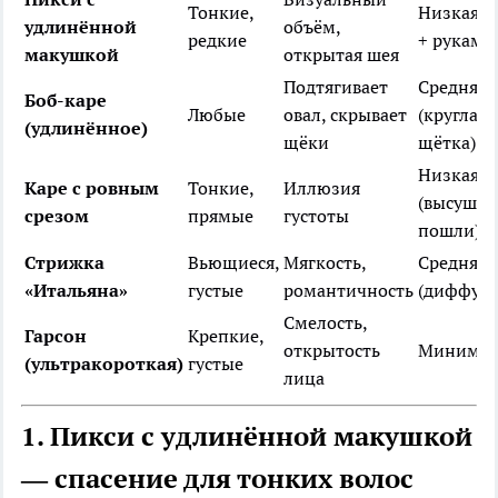
Тонкие,
Низкая (г
удлинённой
объём,
редкие
+ руками
макушкой
открытая шея
Подтягивает
Средняя
Боб-каре
Любые
овал, скрывает
(круглая
(удлинённое)
щёки
щётка)
Низкая
Каре с ровным
Тонкие,
Иллюзия
(высушил
срезом
прямые
густоты
пошли)
Стрижка
Вьющиеся,
Мягкость,
Средняя
«Итальяна»
густые
романтичность
(диффузо
Смелость,
Гарсон
Крепкие,
открытость
Минимал
(ультракороткая)
густые
лица
1. Пикси с удлинённой макушкой
— спасение для тонких волос