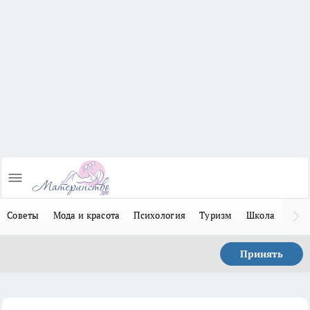
Советы
Мода и красота
Психология
Туризм
Школа
Льго
Принять