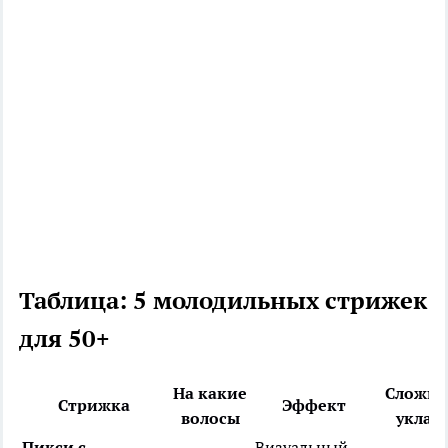
Таблица: 5 молодильных стрижек
для 50+
На какие
Сложно
Стрижка
Эффект
волосы
уклад
Пикси с
Визуальный