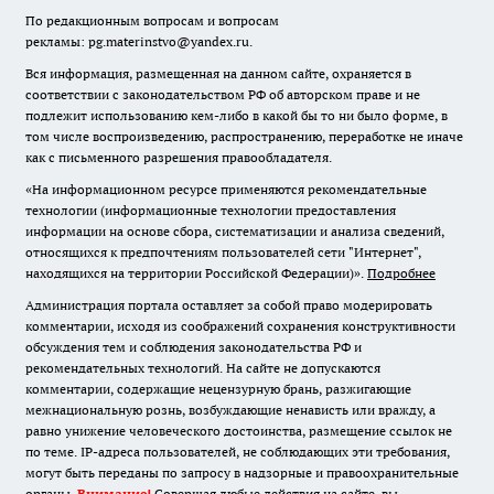
По редакционным вопросам и вопросам
рекламы: pg.materinstvo@yandex.ru.
Вся информация, размещенная на данном сайте, охраняется в
соответствии с законодательством РФ об авторском праве и не
подлежит использованию кем-либо в какой бы то ни было форме, в
том числе воспроизведению, распространению, переработке не иначе
как с письменного разрешения правообладателя.
«На информационном ресурсе применяются рекомендательные
технологии (информационные технологии предоставления
информации на основе сбора, систематизации и анализа сведений,
относящихся к предпочтениям пользователей сети "Интернет",
находящихся на территории Российской Федерации)».
Подробнее
Администрация портала оставляет за собой право модерировать
комментарии, исходя из соображений сохранения конструктивности
обсуждения тем и соблюдения законодательства РФ и
рекомендательных технологий. На сайте не допускаются
комментарии, содержащие нецензурную брань, разжигающие
межнациональную рознь, возбуждающие ненависть или вражду, а
равно унижение человеческого достоинства, размещение ссылок не
по теме. IP-адреса пользователей, не соблюдающих эти требования,
могут быть переданы по запросу в надзорные и правоохранительные
органы.
Внимание!
Совершая любые действия на сайте, вы