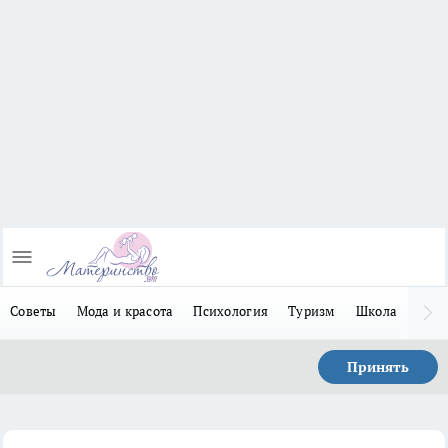
Советы
Мода и красота
Психология
Туризм
Школа
Льго
Принять