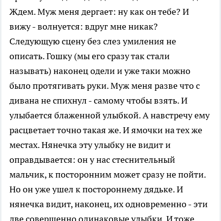
Ждем. Муж меня дергает: ну как он тебе? И
вижу - волнуется: вдруг мне никак?
Следующую сцену без слез умиления не
описать. Гошку (мы его сразу так стали
называть) наконец одели и уже таки можно
было протягивать руки. Муж меня разве что с
дивана не спихнул - самому чтобы взять. И
улыбается блаженной улыбкой. А навстречу ему
расцветает точно такая же. И ямочки на тех же
местах. Нянечка эту улыбку не видит и
оправдывается: он у нас стеснительный
мальчик, к посторонним может сразу не пойти.
Но он уже ушел к постороннему дядьке. И
нянечка видит, наконец, их одновременно - эти
две совершенно одинаковые улыбки. И тоже