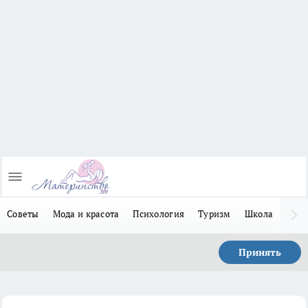
Советы
Мода и красота
Психология
Туризм
Школа
Льго
Принять