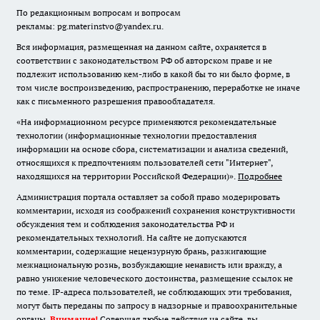
По редакционным вопросам и вопросам
рекламы: pg.materinstvo@yandex.ru.
Вся информация, размещенная на данном сайте, охраняется в
соответствии с законодательством РФ об авторском праве и не
подлежит использованию кем-либо в какой бы то ни было форме, в
том числе воспроизведению, распространению, переработке не иначе
как с письменного разрешения правообладателя.
«На информационном ресурсе применяются рекомендательные
технологии (информационные технологии предоставления
информации на основе сбора, систематизации и анализа сведений,
относящихся к предпочтениям пользователей сети "Интернет",
находящихся на территории Российской Федерации)».
Подробнее
Администрация портала оставляет за собой право модерировать
комментарии, исходя из соображений сохранения конструктивности
обсуждения тем и соблюдения законодательства РФ и
рекомендательных технологий. На сайте не допускаются
комментарии, содержащие нецензурную брань, разжигающие
межнациональную рознь, возбуждающие ненависть или вражду, а
равно унижение человеческого достоинства, размещение ссылок не
по теме. IP-адреса пользователей, не соблюдающих эти требования,
могут быть переданы по запросу в надзорные и правоохранительные
органы.
Внимание!
Совершая любые действия на сайте, вы