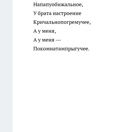
Напапуобижальное,
У брата настроение
Кричальнопогремучее,
А у меня,
А у меня —
Покомнатампрыгучее.