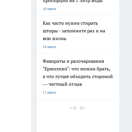
пропорции на 1 литр воды
10 июля
Как часто нужно стирать
шторы - запомните раз и на
всю жизнь
18 июля
Фавориты и разочарования
"Ермолино": что можно брать,
а что лучше обходить стороной
— честный отзыв
17 июля
Топ-6 продуктов из
"Ермолино": прихожу за ними
в магазин снова и снова - вот
что стоит попробовать