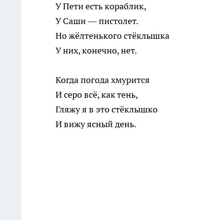
У Пети есть кораблик,
У Саши — пистолет.
Но жёлтенького стёклышка
У них, конечно, нет.
Когда погода хмурится
И серо всё, как тень,
Гляжу я в это стёклышко
И вижу ясный день.