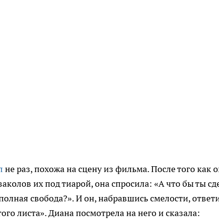
ал
не раз, похожа на сцену из фильма. После того как 
аколов их под тиарой, она спросила: «А что бы ты сд
полная свобода?». И он, набравшись смелости, ответ
того листа». Диана посмотрела на него и сказала: