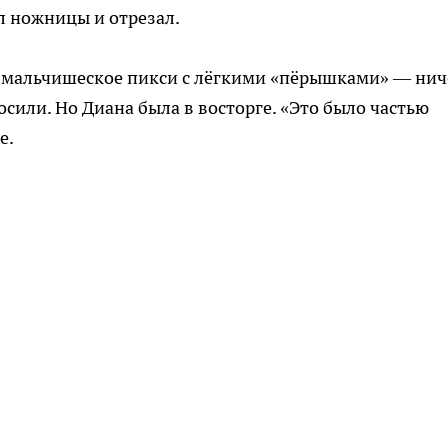
ял ножницы и отрезал.
и мальчишеское пикси с лёгкими «пёрышками» — нич
сили. Но Диана была в восторге. «Это было частью
е.