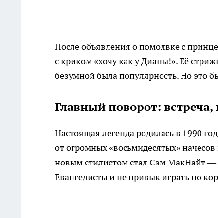
После объявления о помолвке с принц
с криком «хочу как у Дианы!». Её стри
безумной была популярность. Но это б
Главный поворот: встреча,
Настоящая легенда родилась в 1990 год
от огромных «восьмидесятых» начёсов и
новым стилистом стал Сэм МакНайт — 
Евангелисты и не привык играть по ко