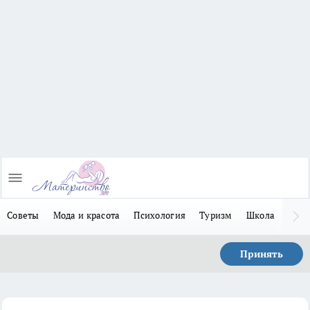
Советы
Мода и красота
Психология
Туризм
Школа
Льго
Принять