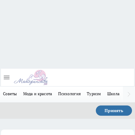
Советы
Мода и красота
Психология
Туризм
Школа
Льго
Принять