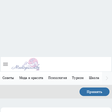
Советы
Мода и красота
Психология
Туризм
Школа
Льго
Принять