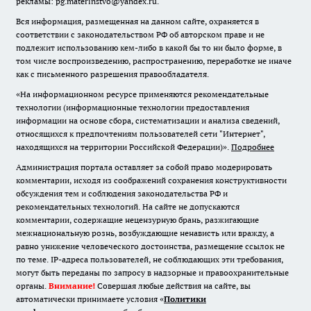
рекламы: pg.materinstvo@yandex.ru.
Вся информация, размещенная на данном сайте, охраняется в
соответствии с законодательством РФ об авторском праве и не
подлежит использованию кем-либо в какой бы то ни было форме, в
том числе воспроизведению, распространению, переработке не иначе
как с письменного разрешения правообладателя.
«На информационном ресурсе применяются рекомендательные
технологии (информационные технологии предоставления
информации на основе сбора, систематизации и анализа сведений,
относящихся к предпочтениям пользователей сети "Интернет",
находящихся на территории Российской Федерации)».
Подробнее
Администрация портала оставляет за собой право модерировать
комментарии, исходя из соображений сохранения конструктивности
обсуждения тем и соблюдения законодательства РФ и
рекомендательных технологий. На сайте не допускаются
комментарии, содержащие нецензурную брань, разжигающие
межнациональную рознь, возбуждающие ненависть или вражду, а
равно унижение человеческого достоинства, размещение ссылок не
по теме. IP-адреса пользователей, не соблюдающих эти требования,
могут быть переданы по запросу в надзорные и правоохранительные
органы.
Внимание!
Совершая любые действия на сайте, вы
автоматически принимаете условия «
Политики