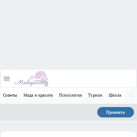
Советы
Мода и красота
Психология
Туризм
Школа
Льго
Принять