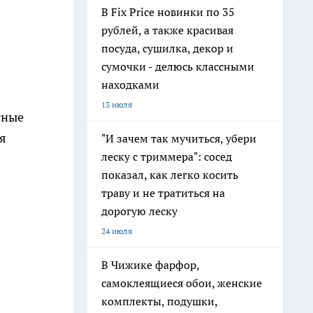
В Fix Price новинки по 35
рублей, а также красивая
посуда, сушилка, декор и
сумочки - делюсь классными
находками
13 июля
тные
я
"И зачем так мучиться, убери
леску с триммера": сосед
показал, как легко косить
траву и не тратиться на
дорогую леску
24 июля
В Чижике фарфор,
самоклеящиеся обои, женские
комплекты, подушки,