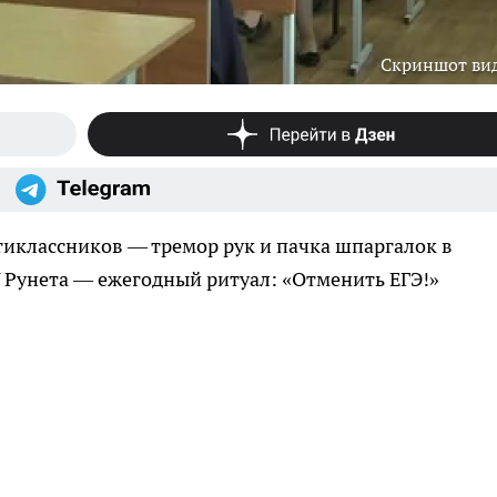
Скриншот ви
иклассников — тремор рук и пачка шпаргалок в
У Рунета — ежегодный ритуал: «Отменить ЕГЭ!»