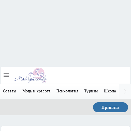
Советы
Мода и красота
Психология
Туризм
Школа
Льго
Принять