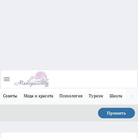
Советы
Мода и красота
Психология
Туризм
Школа
Льго
Принять