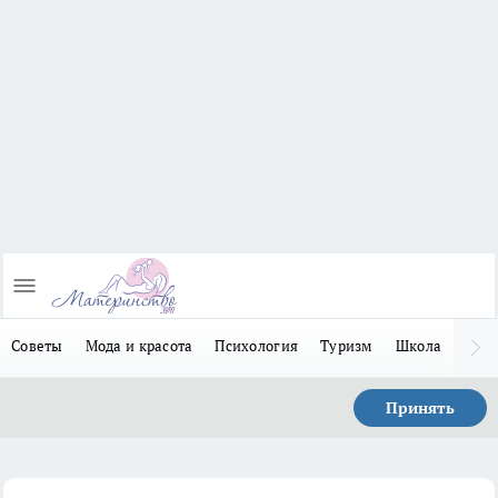
Советы
Мода и красота
Психология
Туризм
Школа
Льго
Принять