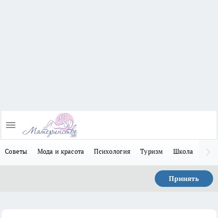
Советы
Мода и красота
Психология
Туризм
Школа
Льго
Принять