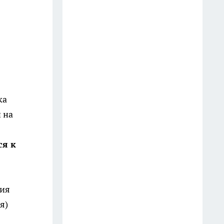
постельного белья должно
быть у хорошей хозяйки -
запомните раз и на всю жизнь
14 июля
Как часто нужно менять
постельное белье - запомните
раз и на всю жизнь
ка
10 июля
 на
Фэншуй в доме: 10 лучших
ся к
растений для гармонии и
достатка
14 июля
ния
Хранить тарелки по-старинке
я)
на полках больше не модно: