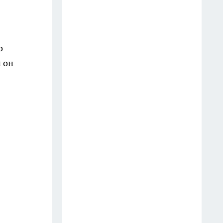
17 июля
Топ-16 лучших триммеров
о
2026: от базовых за 3000₽ до
профессиональных моделей -
 он
как выбрать идеальный для
своего участка
14 июля
Обалденные конфеты: нашла в
Пятерочке сладкий клад —
снаружи вафля в шоколаде,
внутри нежная начинка с
фундуком
16 июля
Сколько комплектов