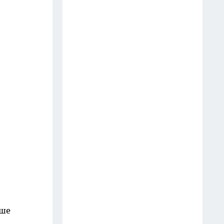
дизайнеры предлагают новое
решение - в разы удобнее и
безопаснее
17 июля
Как электрический чайник по-
тихому забирает здоровье:
стоит знать каждому, кто им
пользуется
24 июля
В Fix Price новинки по 35
рублей, а также красивая
посуда, сушилка, декор и
сумочки - делюсь классными
находками
ше
13 июля