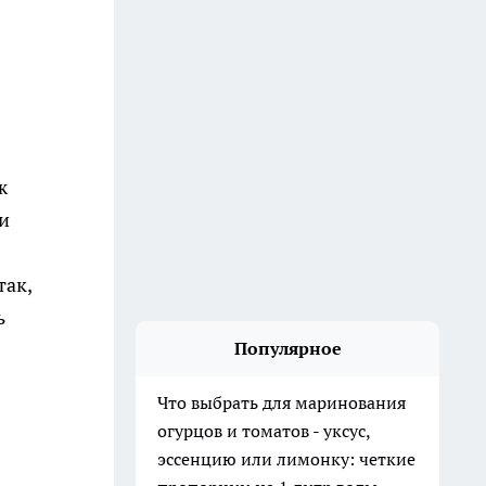
ж
и
так,
ь
Популярное
Что выбрать для маринования
огурцов и томатов - уксус,
эссенцию или лимонку: четкие