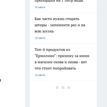
пропорции на 1 литр воды
10 июля
Как часто нужно стирать
шторы - запомните раз и на
всю жизнь
18 июля
Топ-6 продуктов из
"Ермолино": прихожу за ними
в магазин снова и снова - вот
что стоит попробовать
14 июля
и
Фавориты и разочарования
"Ермолино": что можно брать,
а что лучше обходить стороной
— честный отзыв