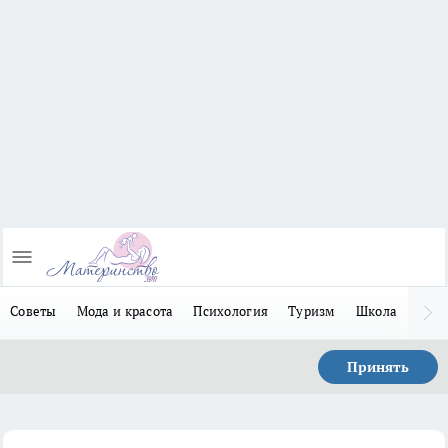
Советы
Мода и красота
Психология
Туризм
Школа
Льго
Принять