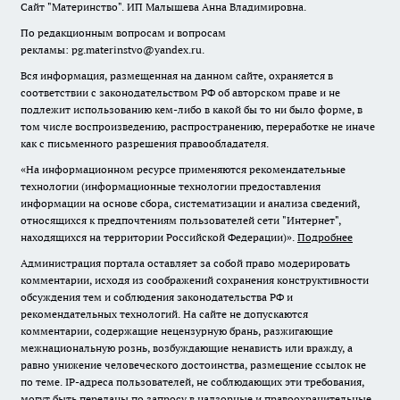
Сайт "Материнство". ИП Малышева Анна Владимировна.
По редакционным вопросам и вопросам
рекламы: pg.materinstvo@yandex.ru.
Вся информация, размещенная на данном сайте, охраняется в
соответствии с законодательством РФ об авторском праве и не
подлежит использованию кем-либо в какой бы то ни было форме, в
том числе воспроизведению, распространению, переработке не иначе
как с письменного разрешения правообладателя.
«На информационном ресурсе применяются рекомендательные
технологии (информационные технологии предоставления
информации на основе сбора, систематизации и анализа сведений,
относящихся к предпочтениям пользователей сети "Интернет",
находящихся на территории Российской Федерации)».
Подробнее
Администрация портала оставляет за собой право модерировать
комментарии, исходя из соображений сохранения конструктивности
обсуждения тем и соблюдения законодательства РФ и
рекомендательных технологий. На сайте не допускаются
комментарии, содержащие нецензурную брань, разжигающие
межнациональную рознь, возбуждающие ненависть или вражду, а
равно унижение человеческого достоинства, размещение ссылок не
по теме. IP-адреса пользователей, не соблюдающих эти требования,
могут быть переданы по запросу в надзорные и правоохранительные