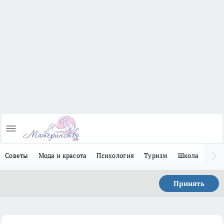
Советы
Мода и красота
Психология
Туризм
Школа
Льго
Принять