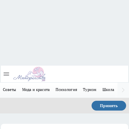
Советы
Мода и красота
Психология
Туризм
Школа
Льго
Принять