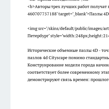
<b>Авторы трех лучших работ получат пр
460707757188' target='_blank'>Пазлы 4
<img src='/skins/default/public/images/a
Петербург' style='width:248px;height:214
Исторические объемные пазлы 4D - точ
пазлов 4d Cityscape помимо стандартны
Конструирование модели города начина
соответствует более современному эта
демонстрируют связь времен: прошлого