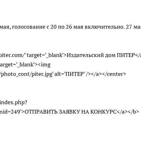
мая, голосование с 20 по 26 мая включительно. 27 ма
piter.com/' target='_blank'>Издательский дом ПИТЕР</
target='_blank'><img
/photo_cont/piter.jpg' alt='ПИТЕР' /></a></center>
/index.php?
onid=249'>ОТПРАВИТЬ ЗАЯВКУ НА КОНКУРС</a></b>