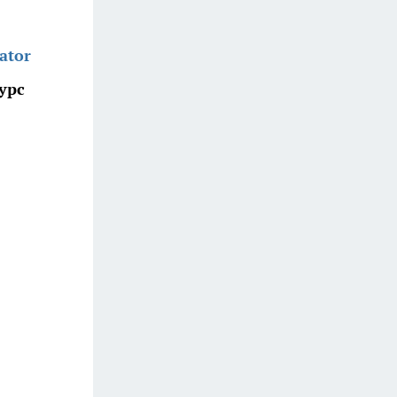
ator
урс