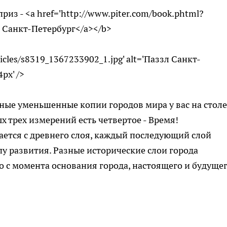
из - <a href='http://www.piter.com/book.phtml?
D Санкт-Петербург</a></b>
rticles/s8319_1367233902_1.jpg' alt='Паззл Санкт-
px' />
ные уменьшенные копии городов мира у вас на столе!
х трех измерений есть четвертое - Время!
ется с древнего слоя, каждый последующий слой
пу развития. Разные исторические слои города
 с момента основания города, настоящего и будущег