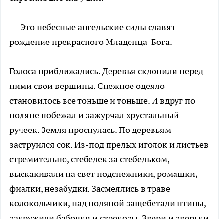
— Это небесные ангельские силы славят
рождение прекрасного Младенца-Бога.
Голоса приближались. Деревья склонили перед
ними свои вершины. Снежное одеяло
становилось все тоньше и тоньше. И вдруг по
поляне побежал и зажурчал хрустальный
ручеек. Земля проснулась. По деревьям
заструился сок. Из-под прелых иголок и листьев
стремительно, стебелек за стебельком,
выскакивали на свет подснежники, ромашки,
фиалки, незабудки. Засмеялись в траве
колокольчики, над поляной защебетали птицы,
закружили бабочки и стрекозы. Звери и зверьки