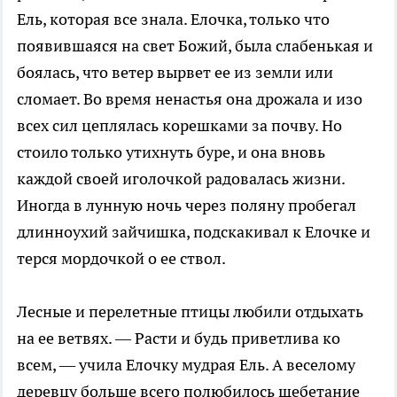
Ель, которая все знала. Елочка, только что
появившаяся на свет Божий, была слабенькая и
боялась, что ветер вырвет ее из земли или
сломает. Во время ненастья она дрожала и изо
всех сил цеплялась корешками за почву. Но
стоило только утихнуть буре, и она вновь
каждой своей иголочкой радовалась жизни.
Иногда в лунную ночь через поляну пробегал
длинноухий зайчишка, подскакивал к Елочке и
терся мордочкой о ее ствол.
Лесные и перелетные птицы любили отдыхать
на ее ветвях. — Расти и будь приветлива ко
всем, — учила Елочку мудрая Ель. А веселому
деревцу больше всего полюбилось щебетание