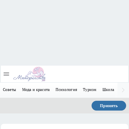
Советы
Мода и красота
Психология
Туризм
Школа
Льго
Принять