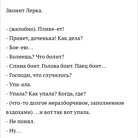
Звонит Лерка.
- (жалобно). Пливе-ет!
- Привет, доченька! Как дела?
- Бое-ею…
- Болеешь? Что болит?
- Спина боит. Голова боит. Паец боит…
- Господи, что случилось?
- Упа-ала.
- Упала? Как упала? Когда, где?
- (что-то долгое неразборчивое, заполненное
вздохами) …и вот так вот упала.
- Не понял.
- Ну…