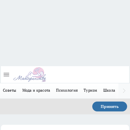
Советы
Мода и красота
Психология
Туризм
Школа
Льго
Принять