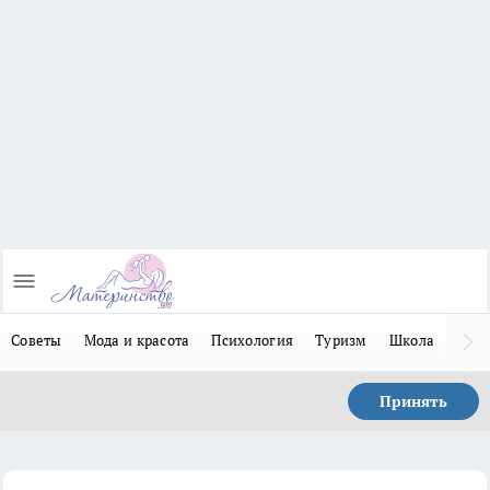
Советы
Мода и красота
Психология
Туризм
Школа
Льго
Принять