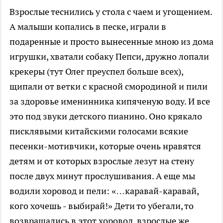
Взрослые теснились у стола с чаем и угощением.
А малыши копались в песке, играли в
подаренные и просто вынесенные мною из дома
игрушки, хватали собаку Пепси, дружно лопали
крекеры (тут Олег преуспел больше всех),
щипали от ветки с красной смородиной и пили
за здоровье именинника кипяченую воду. И все
это под звуки детского пианино. Оно крякало
писклявыми китайскими голосами всякие
песенки-мотивчики, которые очень нравятся
детям и от которых взрослые лезут на стену
после двух минут прослушивания. А еще мы
водили хоровод и пели: «…каравай-каравай,
кого хочешь - выбирай!» Дети то убегали, то
возвращались в этот хоровод, взрослые же