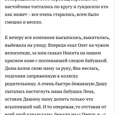
настойчиво топтались по кругу и гундосили кто
как может – все очень старались, всем было
смешно и весело.
К вечеру вся компания высыпалась, выкатилась,
выбежала на улицу. Впереди ехал Олег на чужом
велосипеде, за ним скакал Никита на нашем
красном коне с поспевавшей следом бабушкой.
Дима волок свою маму за руку, Яна неслась,
подгоняя запряженную в коляску
родительницу. А очень быстро бежавшую Дашу
пыталась настигнуть наша бабушка Лена,
оставив Дашину маму допить только что
вскипевший чай. И то опережая, то отставая от
всей этой кавалькады, бежали мы с Пепси, я - с