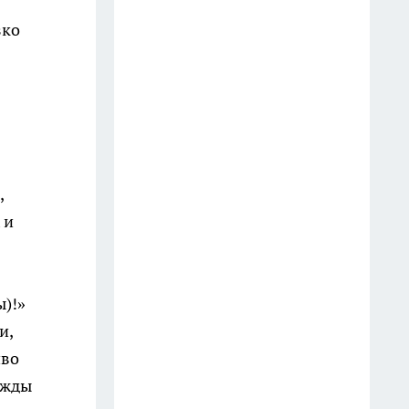
Как электрический чайник по-
зко
тихому забирает здоровье:
стоит знать каждому, кто им
пользуется
24 июля
Замачивая засаленные
кухонные полотенца и спустя 5
,
минут они как новые: вековые
 и
жирные пятна сползают без
кипячения
25 июля
ы)!»
В Чижике фарфор,
и,
самоклеящиеся обои, женские
иво
комплекты, подушки,
ежды
азиатская косметика MINISO и