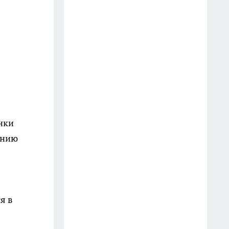
растений для гармонии и
достатка
14 июля
Хранить тарелки по-старинке
на полках больше не модно:
дизайнеры предлагают новое
решение - в разы удобнее и
безопаснее
17 июля
нки
анию
В Fix Price новинки по 35
рублей, а также красивая
посуда, сушилка, декор и
сумочки - делюсь классными
находками
я в
13 июля