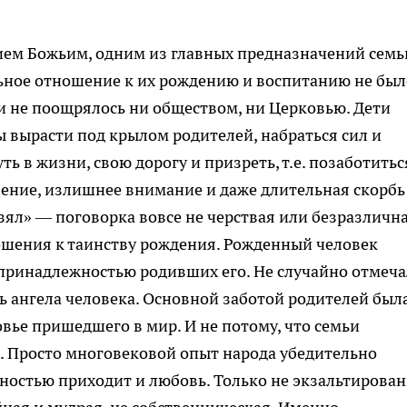
ием Божьим, одним из главных предназначений семь
ьное отношение к их рождению и воспитанию не был
и не поощрялось ни обществом, ни Церковью. Дети
ы вырасти под крылом родителей, набраться сил и
ь в жизни, свою дорогу и призреть, т.е. позаботитьс
ление, излишнее внимание и даже длительная скорбь
взял» — поговорка вовсе не черствая или безразлична
ошения к таинству рождения. Рожденный человек
 принадлежностью родивших его. Не случайно отмеч
ь ангела человека. Основной заботой родителей был
овье пришедшего в мир. И не потому, что семьи
 Просто многовековой опыт народа убедительно
нностью приходит и любовь. Только не экзальтирован