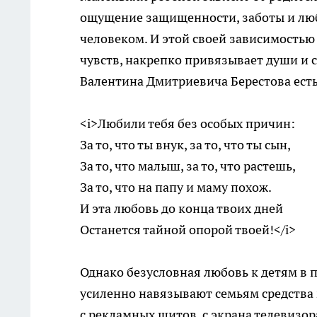
ощущение защищенности, заботы и люб
человеком. И этой своей зависимостью
чувств, накрепко привязывает души и с
Валентина Дмитриевича Берестова есть
<i>Любили тебя без особых причин:
За то, что ты внук, за то, что ты сын,
За то, что малыш, за то, что растешь,
За то, что на папу и маму похож.
И эта любовь до конца твоих дней
Останется тайной опорой твоей!</i>
Однако безусловная любовь к детям в 
усиленно навязывают семьям средства 
с рекламных щитов, с экрана телевизо