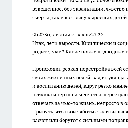
невротически-показная, а более споко
взвешенное, без экзальтации, чувство
смерти, так и к отрыву выросших детей 
<h2>Коллекция страхов</h2>
Итак, дети выросли. Юридически и соци
родителями? Какие новые подводные 
Происходит резкая перестройка всей 
своих жизненных целей, задач, уклада
и воспитанию детей, вдруг резко меняе
психика инертна и меняется, перестраи
отвечать за чью-то жизнь, непросто в 
Принять, что твои заботы стали вызыва
расчет или берутся с сильными поправ