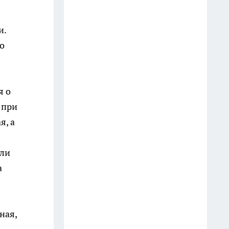
снаружи вафля в шоколаде,
внутри нежная начинка с
и.
фундуком
о
16 июля
Сколько комплектов
постельного белья должно
я о
быть у хорошей хозяйки -
 при
запомните раз и на всю жизнь
я, а
14 июля
Как часто нужно менять
али
постельное белье - запомните
а
раз и на всю жизнь
10 июля
ная,
Фэншуй в доме: 10 лучших