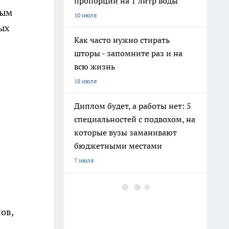
пропорции на 1 литр воды
ным
10 июля
ых
Как часто нужно стирать
шторы - запомните раз и на
всю жизнь
18 июля
Диплом будет, а работы нет: 5
специальностей с подвохом, на
которые вузы заманивают
бюджетными местами
7 июля
Фавориты и разочарования
"Ермолино": что можно брать,
ов,
а что лучше обходить стороной
— честный отзыв