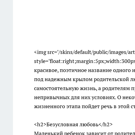
<img src='/skins/default/public/images/a
style='float:right;margin:5px;width:30
красивое, поэтичное название одного
под надежным крылом родительской лю
самостоятельную жизнь, а родителям п
непривычных для них условиях. О неко
жизненного этапа пойдет речь в этой с
<h2>Безусловная любовь</h2>
Маленький ребенок зависит от родител