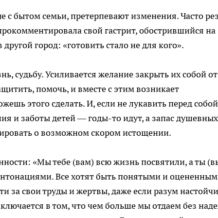
 с бытом семьи, претерпевают изменения. Часто ре
прокомментировала свой гастрит, обострившийся на
 другой город: «готовить стало не для кого».
знь, судьбу. Усиливается желание закрыть их собой от
ащитить, помочь, и вместе с этим возникает
ожешь этого сделать. И, если не лукавить перед собой
ния и заботы детей — годы-то идут, а запас душевных
зировать о возможном скором истощении.
ности: «Мы тебе (вам) всю жизнь посвятили, а ты (в
интонациями. Все хотят быть понятыми и оцененным
и за свои труды и жертвы, даже если разум настойч
заключается в том, что чем больше мы отдаем без над