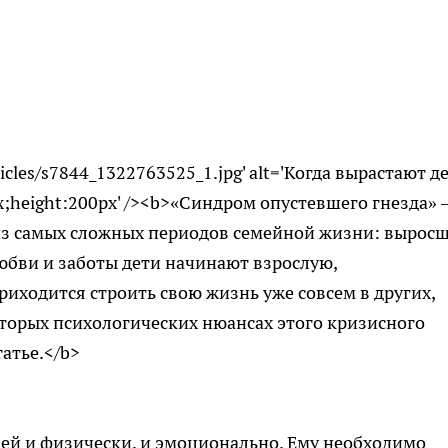
rticles/s7844_1322763525_1.jpg' alt='Когда вырастают де
0px;height:200px' /><b>«Синдром опустевшего гнезда»
 из самых сложных периодов семейной жизни: вырос
бви и заботы дети начинают взрослую,
риходится строить свою жизнь уже совсем в других,
торых психологических нюансах этого кризисного
татье.</b>
ей и физически, и эмоционально. Ему необходимо