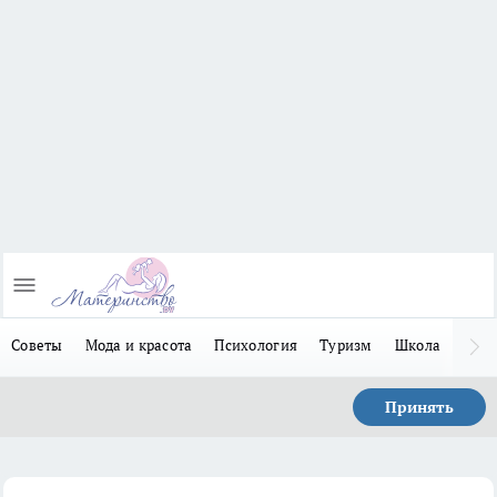
Советы
Мода и красота
Психология
Туризм
Школа
Льго
Принять